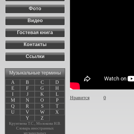
Фото
Видео
Гостевая книга
Контакты
Ссылки
Музыкальные термины
A
B
C
D
E
F
G
H
I
J
K
L
Нравится
0
M
N
O
P
Q
R
S
T
U
V
W
X
Y
Z
Крунтяева Т.С., Молокова Н.В.
Словарь иностранных
музыкальных