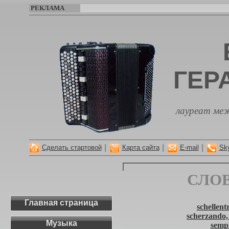
РЕКЛАМА
ГЕР
лауреат меж
|
|
|
Сделать стартовой
Карта сайта
E-mail
Sk
СЛО
Главная страница
schellen
scherzando,
Музыка
sempl