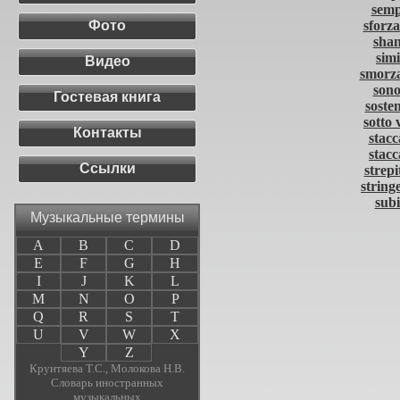
sem
Фото
sforz
shan
simi
Видео
smorz
sono
Гостевая книга
soste
sotto 
Контакты
stacc
stacc
Ссылки
strepi
string
subi
Музыкальные термины
A
B
C
D
E
F
G
H
I
J
K
L
M
N
O
P
Q
R
S
T
U
V
W
X
Y
Z
Крунтяева Т.С., Молокова Н.В.
Словарь иностранных
музыкальных