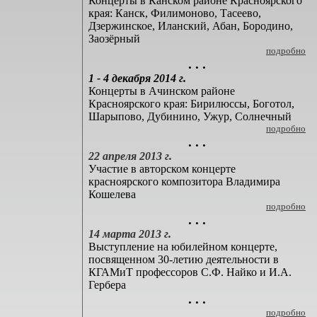
Концерты в Канском районе Красноярского
края: Канск, Филимоново, Тасеево,
Дзержинское, Иланский, Абан, Бородино,
Заозёрный
подробно
. . .
1 - 4 декабря 2014 г.
Концерты в Ачинском районе
Красноярского края: Бирилюссы, Боготол,
Шарыпово, Дубинино, Ужур, Солнечный
подробно
. . .
22 апреля 2013 г.
Участие в авторском концерте
красноярского композитора Владимира
Кошелева
подробно
. . .
14 марта 2013 г.
Выступление на юбилейном концерте,
посвященном 30-летию деятельности в
КГАМиТ профессоров С.Ф. Найко и И.А.
Гербера
. . .
подробно