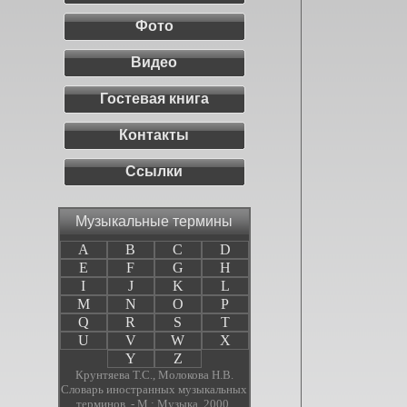
Фото
Видео
Гостевая книга
Контакты
Ссылки
Музыкальные термины
A
B
C
D
E
F
G
H
I
J
K
L
M
N
O
P
Q
R
S
T
U
V
W
X
Y
Z
Крунтяева Т.С., Молокова Н.В.
Словарь иностранных музыкальных
терминов. - М.: Музыка, 2000.