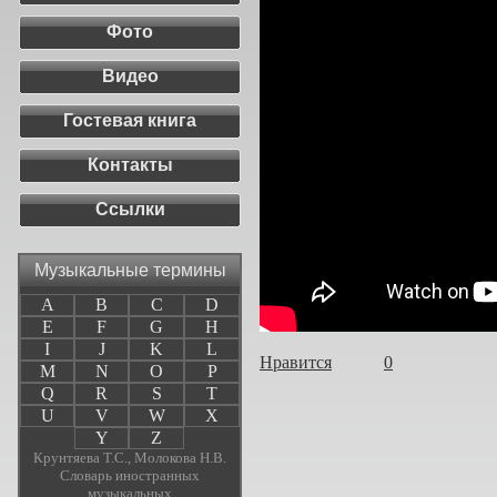
Фото
Видео
Гостевая книга
Контакты
Ссылки
Музыкальные термины
A
B
C
D
E
F
G
H
I
J
K
L
Нравится
0
M
N
O
P
Q
R
S
T
U
V
W
X
Y
Z
Крунтяева Т.С., Молокова Н.В.
Словарь иностранных
музыкальных