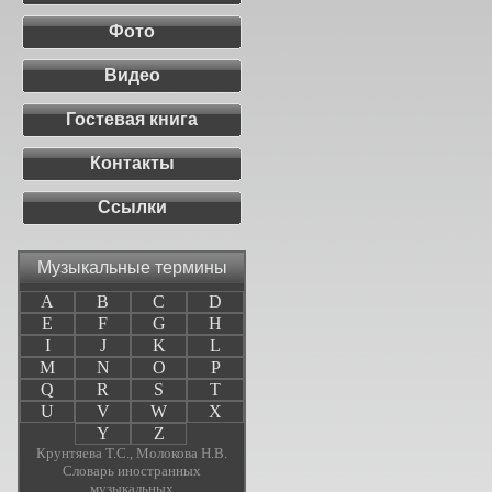
Фото
Видео
Гостевая книга
Контакты
Ссылки
Музыкальные термины
A
B
C
D
E
F
G
H
I
J
K
L
M
N
O
P
Q
R
S
T
U
V
W
X
Y
Z
Крунтяева Т.С., Молокова Н.В.
Словарь иностранных
музыкальных