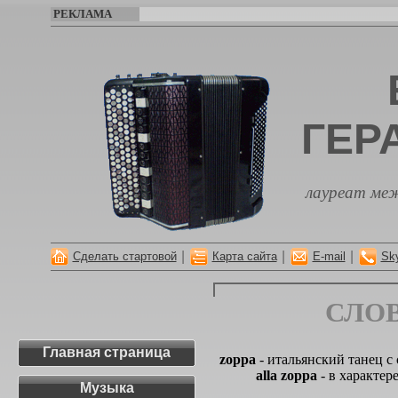
РЕКЛАМА
ГЕР
лауреат меж
|
|
|
Сделать стартовой
Карта сайта
E-mail
Sk
СЛО
Главная страница
zoppa
- итальянский танец 
alla zoppa
- в характер
Музыка