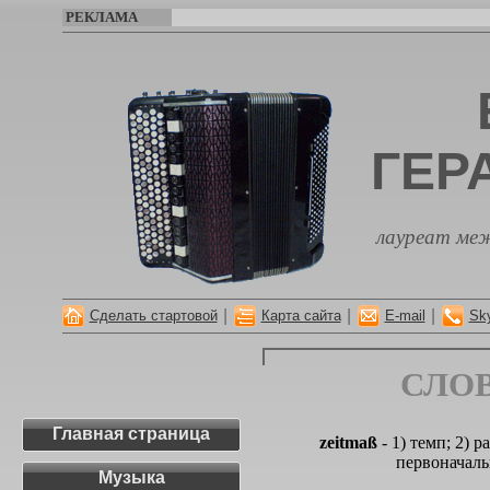
РЕКЛАМА
ГЕР
лауреат меж
|
|
|
Сделать стартовой
Карта сайта
E-mail
Sk
СЛО
Главная страница
zeitmaß
- 1) темп; 2) р
первоначаль
Музыка