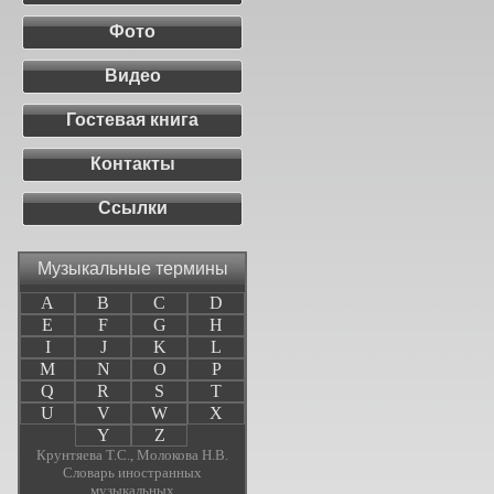
Фото
Видео
Гостевая книга
Контакты
Ссылки
Музыкальные термины
A
B
C
D
E
F
G
H
I
J
K
L
M
N
O
P
Q
R
S
T
U
V
W
X
Y
Z
Крунтяева Т.С., Молокова Н.В.
Словарь иностранных
музыкальных