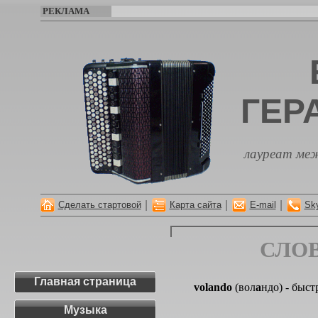
РЕКЛАМА
ГЕР
лауреат меж
|
|
|
Сделать стартовой
Карта сайта
E-mail
Sk
СЛО
Главная страница
volando
(вол
а
ндо) - быст
Музыка