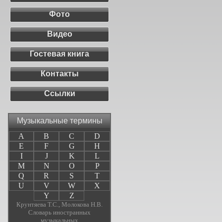
Фото
Видео
Гостевая книга
Контакты
Ссылки
Музыкальные термины
A
B
C
D
E
F
G
H
I
J
K
L
M
N
O
P
Q
R
S
T
U
V
W
X
Y
Z
Крунтяева Т.С., Молокова Н.В.
Словарь иностранных
музыкальных