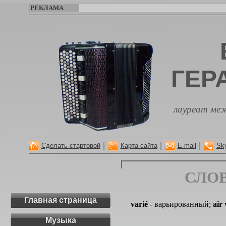
РЕКЛАМА
ГЕР
лауреат меж
|
|
|
Сделать стартовой
Карта сайта
E-mail
Sk
СЛО
Главная страница
varié
- варьированный;
air
Музыка