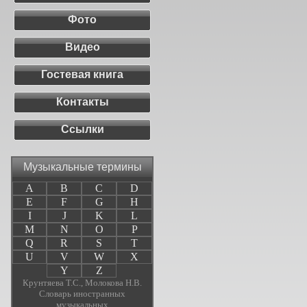
Фото
Видео
Гостевая книга
Контакты
Ссылки
Музыкальные термины
A
B
C
D
E
F
G
H
I
J
K
L
M
N
O
P
Q
R
S
T
U
V
W
X
Y
Z
Крунтяева Т.С., Молокова Н.В.
Словарь иностранных
музыкальных