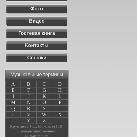
Фото
Видео
Гостевая книга
Контакты
Ссылки
Музыкальные термины
A
B
C
D
E
F
G
H
I
J
K
L
M
N
O
P
Q
R
S
T
U
V
W
X
Y
Z
Крунтяева Т.С., Молокова Н.В.
Словарь иностранных
музыкальных