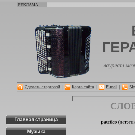
РЕКЛАМА
ГЕР
лауреат меж
|
|
|
Сделать стартовой
Карта сайта
E-mail
Sk
СЛО
Главная страница
patetico
(пат
э
тик
Музыка