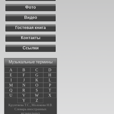
Фото
Видео
Гостевая книга
Контакты
Ссылки
Музыкальные термины
A
B
C
D
E
F
G
H
I
J
K
L
M
N
O
P
Q
R
S
T
U
V
W
X
Y
Z
Крунтяева Т.С., Молокова Н.В.
Словарь иностранных
музыкальных