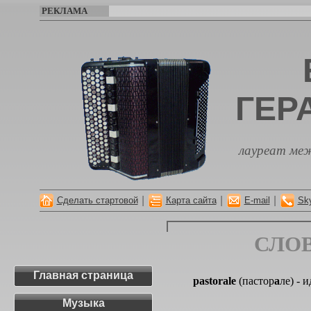
РЕКЛАМА
ГЕР
лауреат меж
|
|
|
Сделать стартовой
Карта сайта
E-mail
Sk
СЛО
Главная страница
pastorale
(пастор
а
ле) - 
Музыка