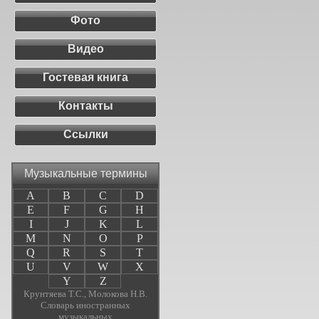
Фото
Видео
Гостевая книга
Контакты
Ссылки
Музыкальные термины
A
B
C
D
E
F
G
H
I
J
K
L
M
N
O
P
Q
R
S
T
U
V
W
X
Y
Z
Крунтяева Т.С., Молокова Н.В.
Словарь иностранных
музыкальных