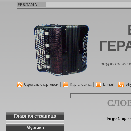
РЕКЛАМА
ГЕР
лауреат меж
|
|
|
Сделать стартовой
Карта сайта
E-mail
Sk
СЛО
Главная страница
largo
(л
а
рго
Музыка