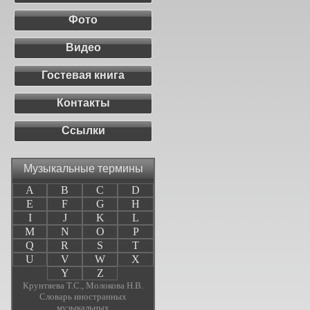
Фото
Видео
Гостевая книга
Контакты
Ссылки
Музыкальные термины
A
B
C
D
E
F
G
H
I
J
K
L
M
N
O
P
Q
R
S
T
U
V
W
X
Y
Z
Крунтяева Т.С., Молокова Н.В.
Словарь иностранных
музыкальных