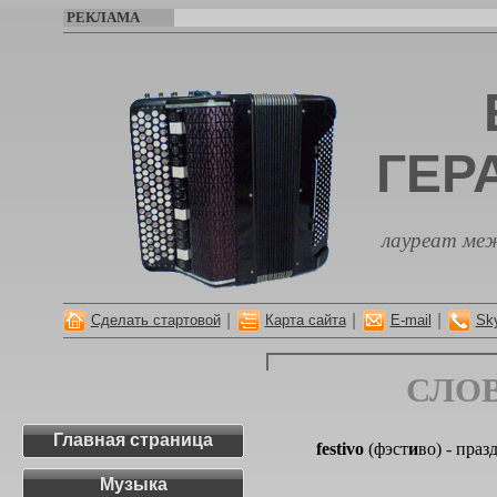
РЕКЛАМА
ГЕР
лауреат меж
|
|
|
Сделать стартовой
Карта сайта
E-mail
Sk
СЛО
Главная страница
festivo
(фэст
и
во) - пра
Музыка