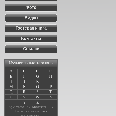
Фото
Видео
Гостевая книга
Контакты
Ссылки
Музыкальные термины
A
B
C
D
E
F
G
H
I
J
K
L
M
N
O
P
Q
R
S
T
U
V
W
X
Y
Z
Крунтяева Т.С., Молокова Н.В.
Словарь иностранных
музыкальных