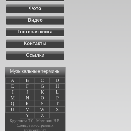
Фото
Видео
Гостевая книга
Контакты
Ссылки
Музыкальные термины
A
B
C
D
E
F
G
H
I
J
K
L
M
N
O
P
Q
R
S
T
U
V
W
X
Y
Z
Крунтяева Т.С., Молокова Н.В.
Словарь иностранных
музыкальных