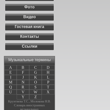
Фото
Видео
Гостевая книга
Контакты
Ссылки
Музыкальные термины
A
B
C
D
E
F
G
H
I
J
K
L
M
N
O
P
Q
R
S
T
U
V
W
X
Y
Z
Крунтяева Т.С., Молокова Н.В.
Словарь иностранных
музыкальных