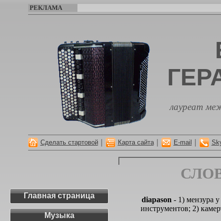
РЕКЛАМА
ГЕР
лауреат меж
|
|
|
Сделать стартовой
Карта сайта
E-mail
Sk
СЛО
Главная страница
diapason
- 1) мензура 
инструментов; 2) камер
Музыка