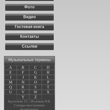
Фото
Видео
Гостевая книга
Контакты
Ссылки
Музыкальные термины
A
B
C
D
E
F
G
H
I
J
K
L
M
N
O
P
Q
R
S
T
U
V
W
X
Y
Z
Крунтяева Т.С., Молокова Н.В.
Словарь иностранных
музыкальных