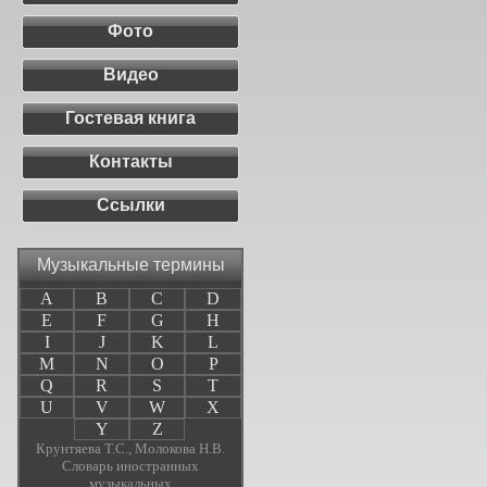
Фото
Видео
Гостевая книга
Контакты
Ссылки
Музыкальные термины
A
B
C
D
E
F
G
H
I
J
K
L
M
N
O
P
Q
R
S
T
U
V
W
X
Y
Z
Крунтяева Т.С., Молокова Н.В.
Словарь иностранных
музыкальных