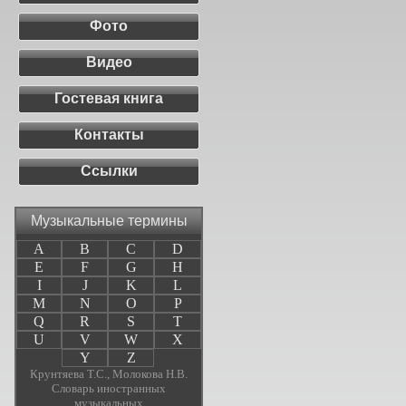
Фото
Видео
Гостевая книга
Контакты
Ссылки
Музыкальные термины
A
B
C
D
E
F
G
H
I
J
K
L
M
N
O
P
Q
R
S
T
U
V
W
X
Y
Z
Крунтяева Т.С., Молокова Н.В.
Словарь иностранных
музыкальных