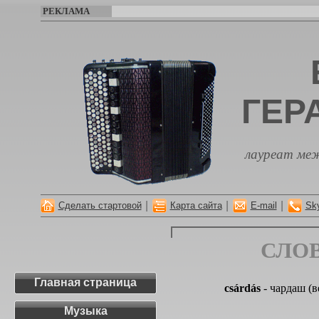
РЕКЛАМА
ГЕР
лауреат меж
|
|
|
Сделать стартовой
Карта сайта
E-mail
Sk
СЛО
Главная страница
csárdás
- чардаш (в
Музыка