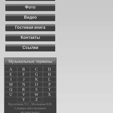
Фото
Видео
Гостевая книга
Контакты
Ссылки
Музыкальные термины
A
B
C
D
E
F
G
H
I
J
K
L
M
N
O
P
Q
R
S
T
U
V
W
X
Y
Z
Крунтяева Т.С., Молокова Н.В.
Словарь иностранных
музыкальных