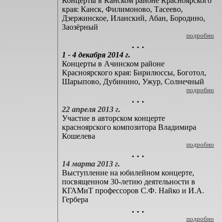
Концерты в Канском районе Красноярского
края: Канск, Филимоново, Тасеево,
Дзержинское, Иланский, Абан, Бородино,
Заозёрный
подробно
. . .
1 - 4 декабря 2014 г.
Концерты в Ачинском районе
Красноярского края: Бирилюссы, Боготол,
Шарыпово, Дубинино, Ужур, Солнечный
подробно
. . .
22 апреля 2013 г.
Участие в авторском концерте
красноярского композитора Владимира
Кошелева
подробно
. . .
14 марта 2013 г.
Выступление на юбилейном концерте,
посвященном 30-летию деятельности в
КГАМиТ профессоров С.Ф. Найко и И.А.
Гербера
. . .
подробно