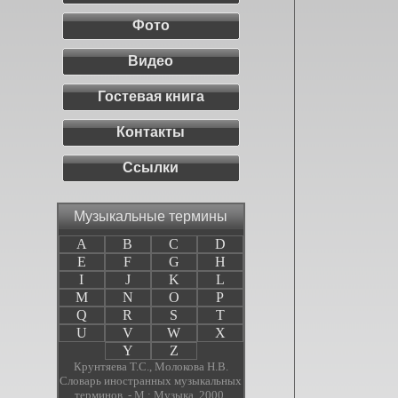
Фото
Видео
Гостевая книга
Контакты
Ссылки
Музыкальные термины
A
B
C
D
E
F
G
H
I
J
K
L
M
N
O
P
Q
R
S
T
U
V
W
X
Y
Z
Крунтяева Т.С., Молокова Н.В.
Словарь иностранных музыкальных
терминов. - М.: Музыка, 2000.