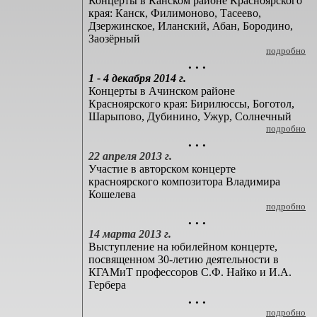
Концерты в Канском районе Красноярского
края: Канск, Филимоново, Тасеево,
Дзержинское, Иланский, Абан, Бородино,
Заозёрный
подробно
. . .
1 - 4 декабря 2014 г.
Концерты в Ачинском районе
Красноярского края: Бирилюссы, Боготол,
Шарыпово, Дубинино, Ужур, Солнечный
подробно
. . .
22 апреля 2013 г.
Участие в авторском концерте
красноярского композитора Владимира
Кошелева
подробно
. . .
14 марта 2013 г.
Выступление на юбилейном концерте,
посвященном 30-летию деятельности в
КГАМиТ профессоров С.Ф. Найко и И.А.
Гербера
. . .
подробно