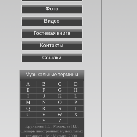
Фото
Видео
Гостевая книга
Контакты
Ссылки
Музыкальные термины
A
B
C
D
E
F
G
H
I
J
K
L
M
N
O
P
Q
R
S
T
U
V
W
X
Y
Z
Крунтяева Т.С., Молокова Н.В.
Словарь иностранных музыкальных
терминов. - М.: Музыка, 2000.