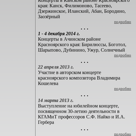
Концерты в Канском районе Красноярского
края: Канск, Филимоново, Тасеево,
Дзержинское, Иланский, Абан, Бородино,
Заозёрный
подробно
. . .
1 - 4 декабря 2014 г.
Концерты в Ачинском районе
Красноярского края: Бирилюссы, Боготол,
Шарыпово, Дубинино, Ужур, Солнечный
подробно
. . .
22 апреля 2013 г.
Участие в авторском концерте
красноярского композитора Владимира
Кошелева
подробно
. . .
14 марта 2013 г.
Выступление на юбилейном концерте,
посвященном 30-летию деятельности в
КГАМиТ профессоров С.Ф. Найко и И.А.
Гербера
. . .
подробно