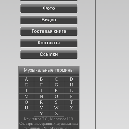
Фото
Видео
Гостевая книга
Контакты
Ссылки
Музыкальные термины
A
B
C
D
E
F
G
H
I
J
K
L
M
N
O
P
Q
R
S
T
U
V
W
X
Y
Z
Крунтяева Т.С., Молокова Н.В.
Словарь иностранных музыкальных
терминов. - М.: Музыка, 2000.