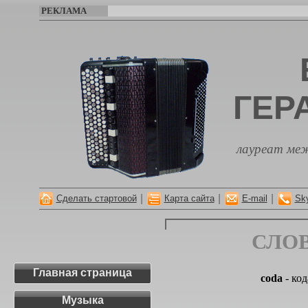
РЕКЛАМА
ГЕР
лауреат меж
|
|
|
Сделать стартовой
Карта сайта
E-mail
Sk
СЛО
Главная страница
coda
- код
Музыка