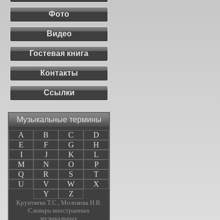
Фото
Видео
Гостевая книга
Контакты
Ссылки
Музыкальные термины
A
B
C
D
E
F
G
H
I
J
K
L
M
N
O
P
Q
R
S
T
U
V
W
X
Y
Z
Крунтяева Т.С., Молокова Н.В.
Словарь иностранных
музыкальных