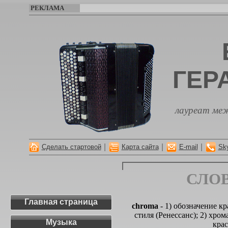
РЕКЛАМА
ГЕР
лауреат меж
|
|
|
Сделать стартовой
Карта сайта
E-mail
Sk
СЛО
Главная страница
chroma
- 1) обозначение к
стиля (Ренессанс); 2) хро
Музыка
крас