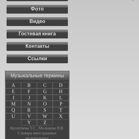
Фото
Видео
Гостевая книга
Контакты
Ссылки
Музыкальные термины
A
B
C
D
E
F
G
H
I
J
K
L
M
N
O
P
Q
R
S
T
U
V
W
X
Y
Z
Крунтяева Т.С., Молокова Н.В.
Словарь иностранных
музыкальных