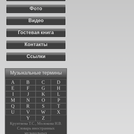
Фото
Видео
Гостевая книга
Контакты
Ссылки
Музыкальные термины
A
B
C
D
E
F
G
H
I
J
K
L
M
N
O
P
Q
R
S
T
U
V
W
X
Y
Z
Крунтяева Т.С., Молокова Н.В.
Словарь иностранных
музыкальных