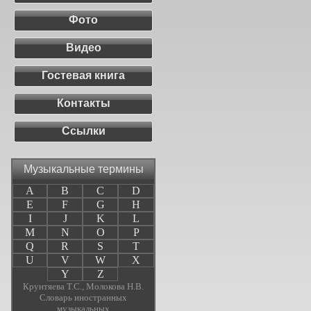
Фото
Видео
Гостевая книга
Контакты
Ссылки
Музыкальные термины
A
B
C
D
E
F
G
H
I
J
K
L
M
N
O
P
Q
R
S
T
U
V
W
X
Y
Z
Крунтяева Т.С., Молокова Н.В.
Словарь иностранных
музыкальных