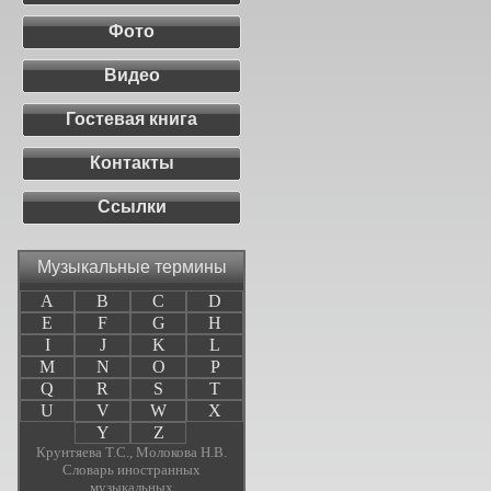
Фото
Видео
Гостевая книга
Контакты
Ссылки
Музыкальные термины
A
B
C
D
E
F
G
H
I
J
K
L
M
N
O
P
Q
R
S
T
U
V
W
X
Y
Z
Крунтяева Т.С., Молокова Н.В.
Словарь иностранных
музыкальных