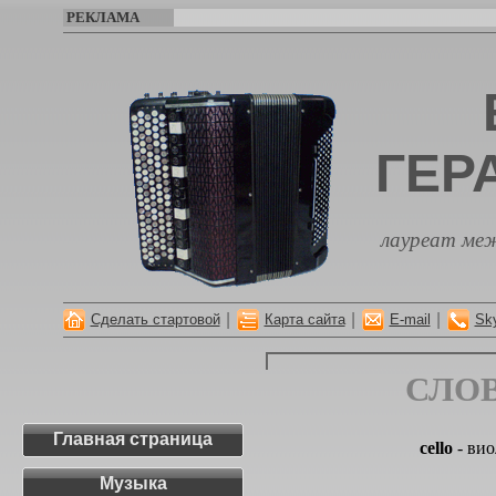
РЕКЛАМА
ГЕР
лауреат меж
|
|
|
Сделать стартовой
Карта сайта
E-mail
Sk
СЛО
Главная страница
cello
- вио
Музыка