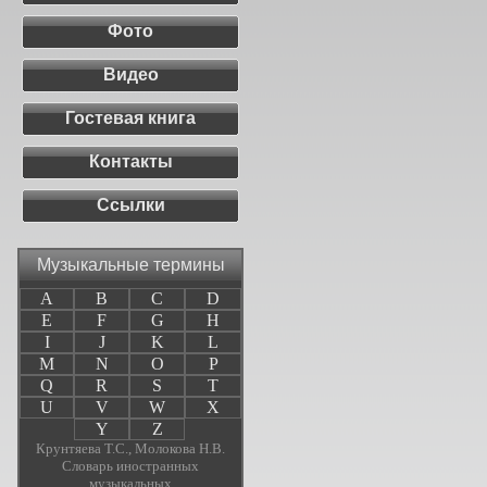
Фото
Видео
Гостевая книга
Контакты
Ссылки
Музыкальные термины
A
B
C
D
E
F
G
H
I
J
K
L
M
N
O
P
Q
R
S
T
U
V
W
X
Y
Z
Крунтяева Т.С., Молокова Н.В.
Словарь иностранных
музыкальных