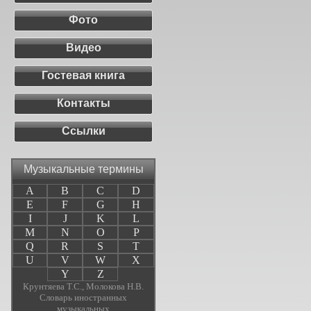
Фото
Видео
Гостевая книга
Контакты
Ссылки
Музыкальные термины
A
B
C
D
E
F
G
H
I
J
K
L
M
N
O
P
Q
R
S
T
U
V
W
X
Y
Z
Крунтяева Т.С., Молокова Н.В.
Словарь иностранных
музыкальных