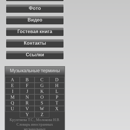
Фото
Видео
Гостевая книга
Контакты
Ссылки
Музыкальные термины
A
B
C
D
E
F
G
H
I
J
K
L
M
N
O
P
Q
R
S
T
U
V
W
X
Y
Z
Крунтяева Т.С., Молокова Н.В.
Словарь иностранных
музыкальных