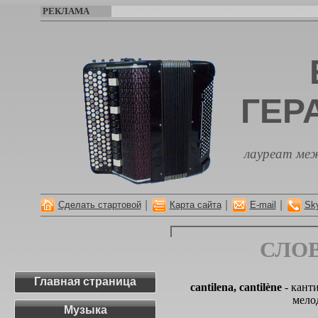
РЕКЛАМА
ГЕР
лауреат меж
|
|
|
Сделать стартовой
Карта сайта
E-mail
Sk
СЛО
Главная страница
cantilena, cantilène
- канти
мело
Музыка