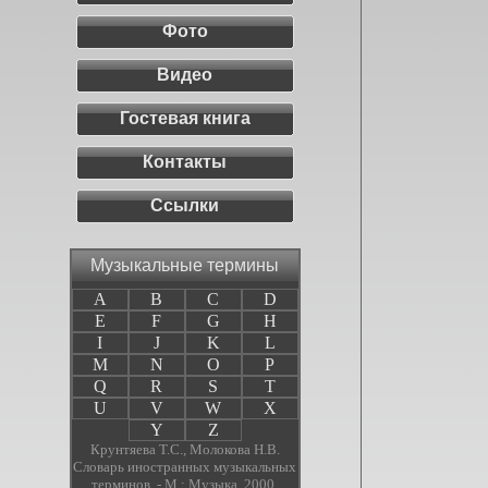
Фото
Видео
Гостевая книга
Контакты
Ссылки
Музыкальные термины
A
B
C
D
E
F
G
H
I
J
K
L
M
N
O
P
Q
R
S
T
U
V
W
X
Y
Z
Крунтяева Т.С., Молокова Н.В.
Словарь иностранных музыкальных
терминов. - М.: Музыка, 2000.