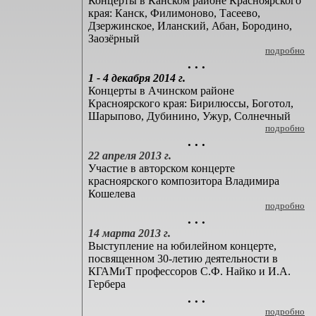
Концерты в Канском районе Красноярского
края: Канск, Филимоново, Тасеево,
Дзержинское, Иланский, Абан, Бородино,
Заозёрный
подробно
. . .
1 - 4 декабря 2014 г.
Концерты в Ачинском районе
Красноярского края: Бирилюссы, Боготол,
Шарыпово, Дубинино, Ужур, Солнечный
подробно
. . .
22 апреля 2013 г.
Участие в авторском концерте
красноярского композитора Владимира
Кошелева
подробно
. . .
14 марта 2013 г.
Выступление на юбилейном концерте,
посвященном 30-летию деятельности в
КГАМиТ профессоров С.Ф. Найко и И.А.
Гербера
. . .
подробно