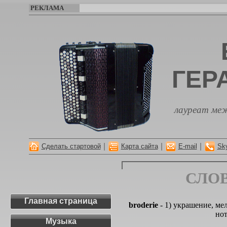
РЕКЛАМА
ГЕР
лауреат меж
|
|
|
Сделать стартовой
Карта сайта
E-mail
Sk
СЛО
Главная страница
broderie
- 1) украшение, ме
нот
Музыка