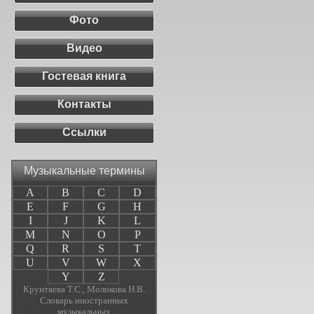
Фото
Видео
Гостевая книга
Контакты
Ссылки
Музыкальные термины
A
B
C
D
E
F
G
H
I
J
K
L
M
N
O
P
Q
R
S
T
U
V
W
X
Y
Z
Крунтяева Т.С., Молокова Н.В.
Словарь иностранных
музыкальных