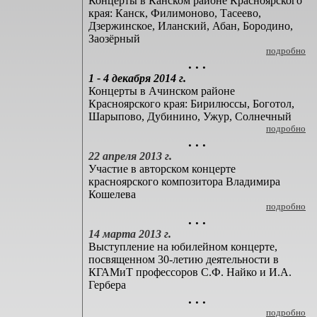
Концерты в Канском районе Красноярского
края: Канск, Филимоново, Тасеево,
Дзержинское, Иланский, Абан, Бородино,
Заозёрный
подробно
. . .
1 - 4 декабря 2014 г.
Концерты в Ачинском районе
Красноярского края: Бирилюссы, Боготол,
Шарыпово, Дубинино, Ужур, Солнечный
подробно
. . .
22 апреля 2013 г.
Участие в авторском концерте
красноярского композитора Владимира
Кошелева
подробно
. . .
14 марта 2013 г.
Выступление на юбилейном концерте,
посвященном 30-летию деятельности в
КГАМиТ профессоров С.Ф. Найко и И.А.
Гербера
. . .
подробно