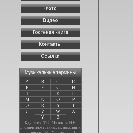
Фото
Видео
Гостевая книга
Контакты
Ссылки
Музыкальные термины
A
B
C
D
E
F
G
H
I
J
K
L
M
N
O
P
Q
R
S
T
U
V
W
X
Y
Z
Крунтяева Т.С., Молокова Н.В.
Словарь иностранных музыкальных
терминов. - М.: Музыка, 2000.