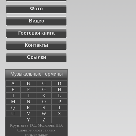
Фото
Видео
Гостевая книга
Контакты
Ссылки
Музыкальные термины
A
B
C
D
E
F
G
H
I
J
K
L
M
N
O
P
Q
R
S
T
U
V
W
X
Y
Z
Крунтяева Т.С., Молокова Н.В.
Словарь иностранных
музыкальных