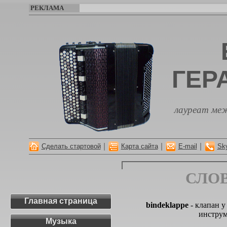
РЕКЛАМА
ГЕР
лауреат меж
|
|
|
Сделать стартовой
Карта сайта
E-mail
Sk
СЛО
Главная страница
bindeklappe
- клапан у
инстру
Музыка