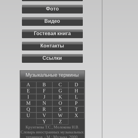
Фото
Видео
Гостевая книга
Контакты
Ссылки
Музыкальные термины
A
B
C
D
E
F
G
H
I
J
K
L
M
N
O
P
Q
R
S
T
U
V
W
X
Y
Z
Крунтяева Т.С., Молокова Н.В.
Словарь иностранных музыкальных
терминов. - М.: Музыка, 2000.