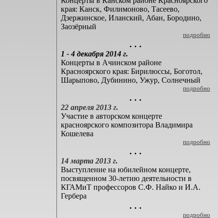
Концерты в Канском районе Красноярского
края: Канск, Филимоново, Тасеево,
Дзержинское, Иланский, Абан, Бородино,
Заозёрный
подробно
. . .
1 - 4 декабря 2014 г.
Концерты в Ачинском районе
Красноярского края: Бирилюссы, Боготол,
Шарыпово, Дубинино, Ужур, Солнечный
подробно
. . .
22 апреля 2013 г.
Участие в авторском концерте
красноярского композитора Владимира
Кошелева
подробно
. . .
14 марта 2013 г.
Выступление на юбилейном концерте,
посвященном 30-летию деятельности в
КГАМиТ профессоров С.Ф. Найко и И.А.
Гербера
. . .
подробно