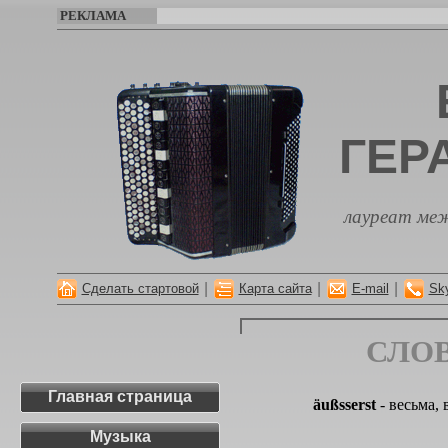
РЕКЛАМА
ГЕР
лауреат меж
|
|
|
Сделать стартовой
Карта сайта
E-mail
Sk
СЛО
Главная страница
äußsserst
- весьма,
Музыка