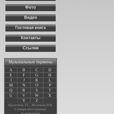
Фото
Видео
Гостевая книга
Контакты
Ссылки
Музыкальные термины
A
B
C
D
E
F
G
H
I
J
K
L
M
N
O
P
Q
R
S
T
U
V
W
X
Y
Z
Крунтяева Т.С., Молокова Н.В.
Словарь иностранных
музыкальных