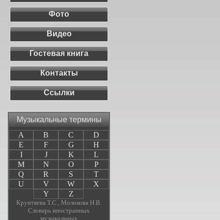
Фото
Видео
Гостевая книга
Контакты
Ссылки
Музыкальные термины
A
B
C
D
E
F
G
H
I
J
K
L
M
N
O
P
Q
R
S
T
U
V
W
X
Y
Z
Крунтяева Т.С., Молокова Н.В.
Словарь иностранных
музыкальных