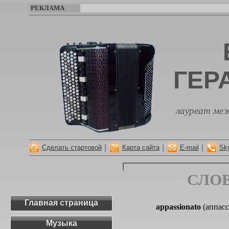
РЕКЛАМА
ГЕР
лауреат меж
|
|
|
Сделать стартовой
Карта сайта
E-mail
Sk
СЛО
Главная страница
appassionato
(аппас
Музыка