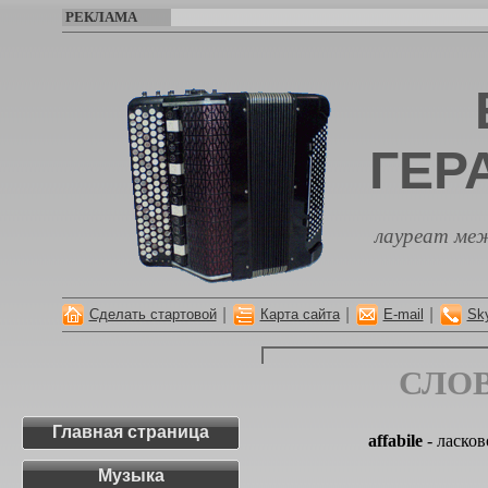
РЕКЛАМА
ГЕР
лауреат меж
|
|
|
Сделать стартовой
Карта сайта
E-mail
Sk
СЛО
Главная страница
affabile
- ласков
Музыка