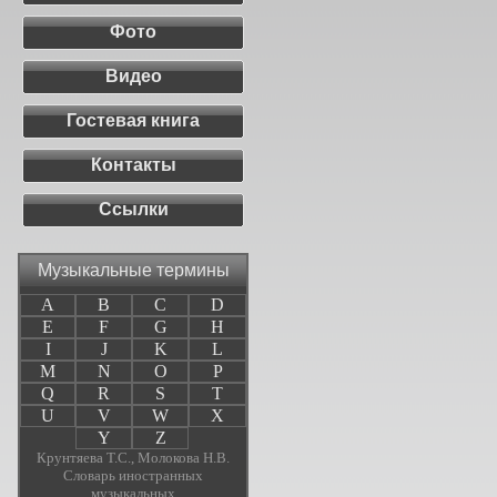
Фото
Видео
Гостевая книга
Контакты
Ссылки
Музыкальные термины
A
B
C
D
E
F
G
H
I
J
K
L
M
N
O
P
Q
R
S
T
U
V
W
X
Y
Z
Крунтяева Т.С., Молокова Н.В.
Словарь иностранных
музыкальных