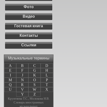
Фото
Видео
Гостевая книга
Контакты
Ссылки
Музыкальные термины
A
B
C
D
E
F
G
H
I
J
K
L
M
N
O
P
Q
R
S
T
U
V
W
X
Y
Z
Крунтяева Т.С., Молокова Н.В.
Словарь иностранных
музыкальных