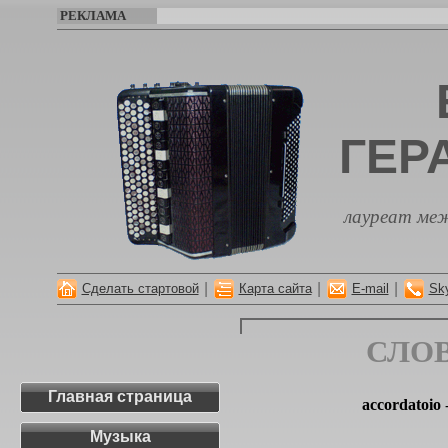
РЕКЛАМА
ГЕР
лауреат меж
|
|
|
Сделать стартовой
Карта сайта
E-mail
Sk
СЛО
Главная страница
accordatoio
Музыка