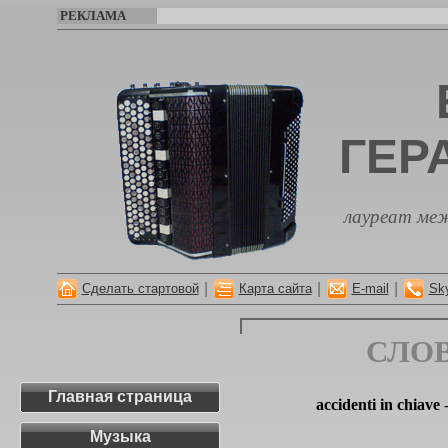
РЕКЛАМА
ГЕР
лауреат меж
|
|
|
Сделать стартовой
Карта сайта
E-mail
Sk
СЛО
Главная страница
accidenti in chiave
-
Музыка