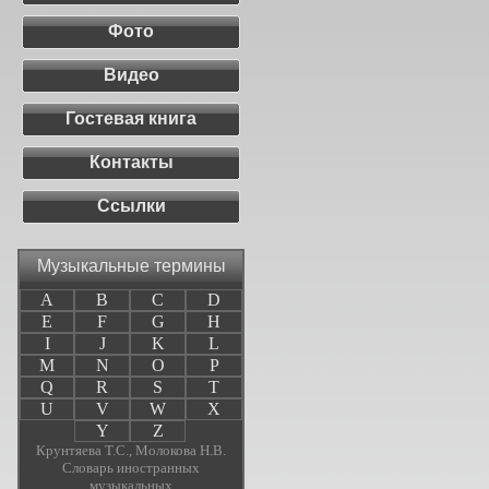
Фото
Видео
Гостевая книга
Контакты
Ссылки
Музыкальные термины
A
B
C
D
E
F
G
H
I
J
K
L
M
N
O
P
Q
R
S
T
U
V
W
X
Y
Z
Крунтяева Т.С., Молокова Н.В.
Словарь иностранных
музыкальных