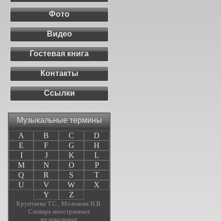
Фото
Видео
Гостевая книга
Контакты
Ссылки
Музыкальные термины
A
B
C
D
E
F
G
H
I
J
K
L
M
N
O
P
Q
R
S
T
U
V
W
X
Y
Z
Крунтяева Т.С., Молокова Н.В.
Словарь иностранных
музыкальных