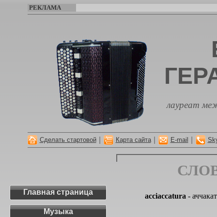
РЕКЛАМА
ГЕР
лауреат меж
|
|
|
Сделать стартовой
Карта сайта
E-mail
Sk
СЛО
Главная страница
acciaccatura
- аччака
Музыка