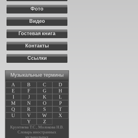
Фото
Видео
Гостевая книга
Контакты
Ссылки
Музыкальные термины
A
B
C
D
E
F
G
H
I
J
K
L
M
N
O
P
Q
R
S
T
U
V
W
X
Y
Z
Крунтяева Т.С., Молокова Н.В.
Словарь иностранных
музыкальных