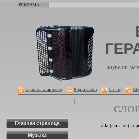
РЕКЛАМА
ГЕР
лауреат меж
|
|
|
Сделать стартовой
Карта сайта
E-mail
Sk
СЛО
Главная страница
à la
(фр. а ля) - в
Музыка