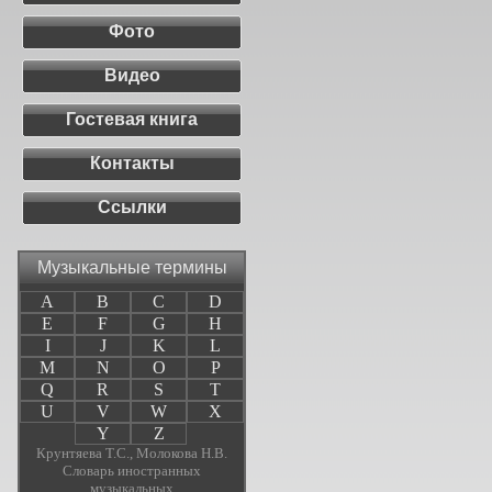
Фото
Видео
Гостевая книга
Контакты
Ссылки
Музыкальные термины
A
B
C
D
E
F
G
H
I
J
K
L
M
N
O
P
Q
R
S
T
U
V
W
X
Y
Z
Крунтяева Т.С., Молокова Н.В.
Словарь иностранных
музыкальных