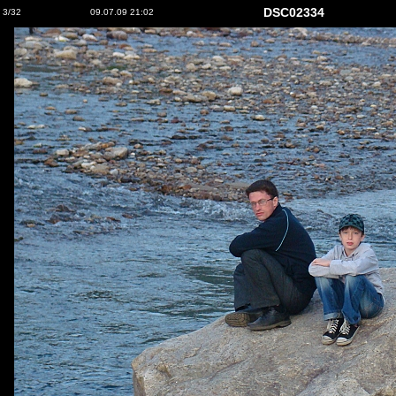
DSC02334
3/32
09.07.09 21:02