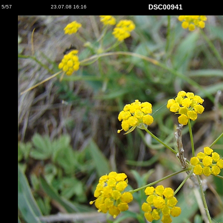
DSC00941
5/57
23.07.08 16:16