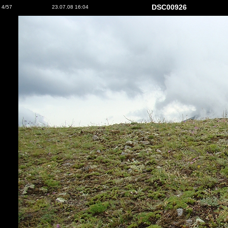
DSC00926
4/57
23.07.08 16:04