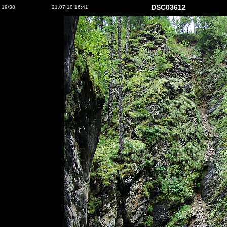
DSC03612
19/38
21.07.10 16:41