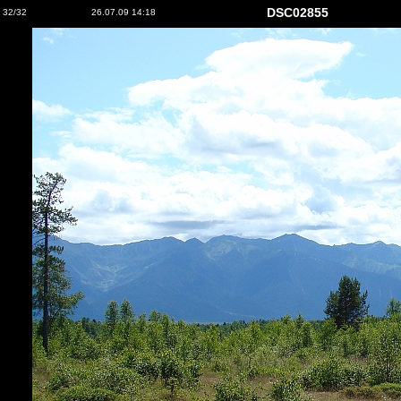
DSC02855
32/32
26.07.09 14:18