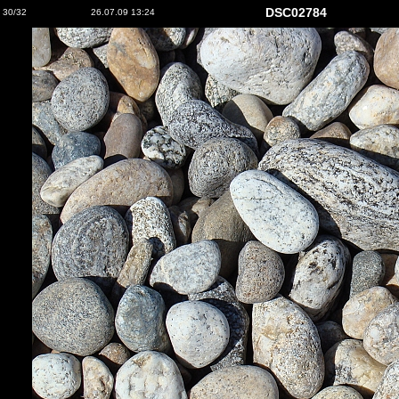
DSC02784
30/32
26.07.09 13:24