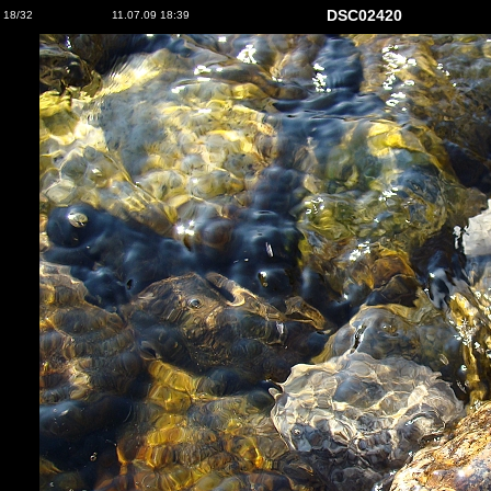
DSC02420
18/32
11.07.09 18:39